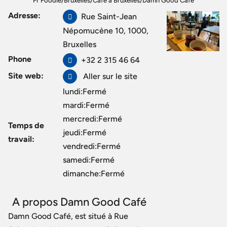
Fr Foodie
/
Bruxelles
/
Café à Bruxelles
/
Damn Good Café
Adresse:
Rue Saint-Jean
Népomucène 10, 1000,
Bruxelles
Phone
+32 2 315 46 64
Site web:
Aller sur le site
lundi:Fermé
mardi:Fermé
mercredi:Fermé
Temps de
jeudi:Fermé
travail:
vendredi:Fermé
samedi:Fermé
dimanche:Fermé
A propos Damn Good Café
Damn Good Café, est situé à Rue