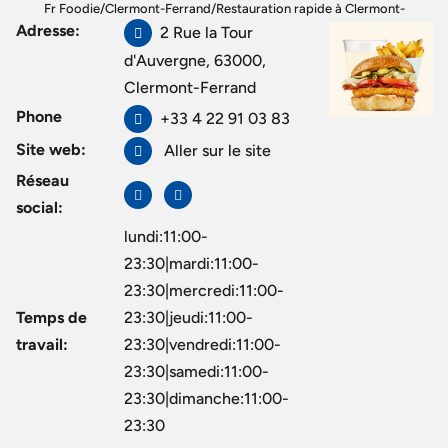
Fr Foodie
/
Clermont-Ferrand
/
Restauration rapide à Clermont-
Adresse:
Ferrand
2 Rue la Tour
/
Bioburger Clermont Jaude
d'Auvergne, 63000,
Clermont-Ferrand
Phone
+33 4 22 91 03 83
Site web:
Aller sur le site
Réseau
social:
lundi:11:00-
23:30|mardi:11:00-
23:30|mercredi:11:00-
Temps de
23:30|jeudi:11:00-
travail:
23:30|vendredi:11:00-
23:30|samedi:11:00-
23:30|dimanche:11:00-
23:30