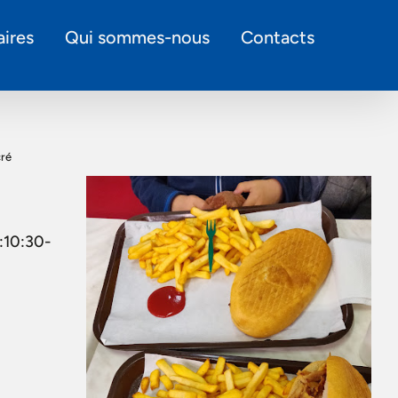
ires
Qui sommes-nous
Contacts
cré
:10:30-