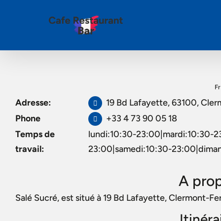
Fr
Adresse:
19 Bd Lafayette, 63100, Cle
Phone
+33 4 73 90 05 18
Temps de
lundi:10:30-23:00|mardi:10:30-2
travail:
23:00|samedi:10:30-23:00|dima
A prop
Salé Sucré, est situé à 19 Bd Lafayette, Clermont-Fe
Itinér