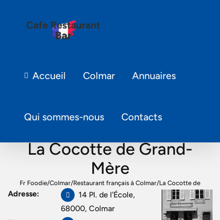
Accueil
Colmar
Annuaires
Qui sommes-nous
Contacts
La Cocotte de Grand-
Mère
Fr Foodie
/
Colmar
/
Restaurant français à Colmar
/
La Cocotte de
Adresse:
14 Pl. de l'École,
Grand-Mère
68000, Colmar