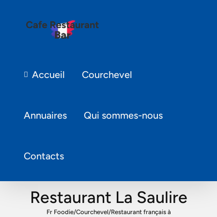
Accueil
Courchevel
Annuaires
Qui sommes-nous
Contacts
Restaurant La Saulire
Fr Foodie
/
Courchevel
/
Restaurant français à