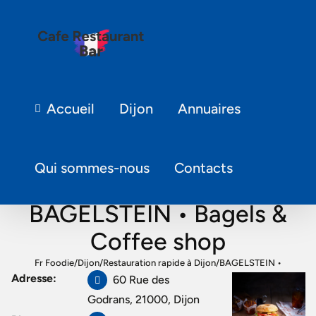
Accueil
Dijon
Annuaires
Qui sommes-nous
Contacts
BAGELSTEIN • Bagels &
Coffee shop
Fr Foodie
/
Dijon
/
Restauration rapide à Dijon
/
BAGELSTEIN •
Adresse:
60 Rue des
Bagels & Coffee shop
Godrans, 21000, Dijon