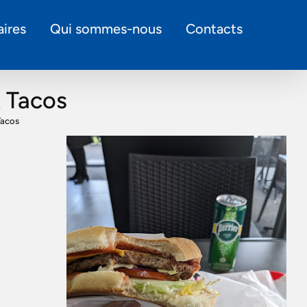
ires
Qui sommes-nous
Contacts
& Tacos
Tacos