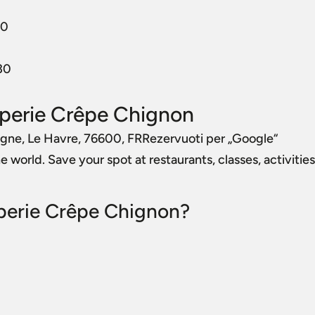
30
30
perie Crêpe Chignon
agne, Le Havre, 76600, FRRezervuoti per „Google“
world. Save your spot at restaurants, classes, activities
êperie Crêpe Chignon?