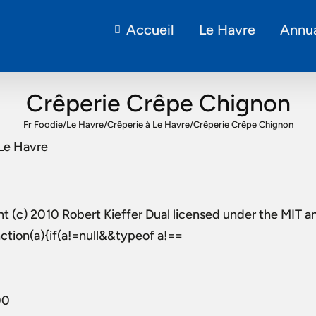
Accueil
Le Havre
Annua
Crêperie Crêpe Chignon
Fr Foodie
/
Le Havre
/
Crêperie à Le Havre
/
Crêperie Crêpe Chignon
Le Havre
 (c) 2010 Robert Kieffer Dual licensed under the MIT 
=function(a){if(a!=null&&typeof a!==
00