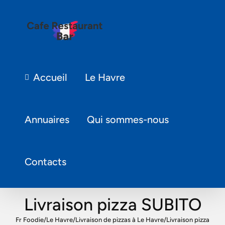
Accueil
Le Havre
Annuaires
Qui sommes-nous
Contacts
Livraison pizza SUBITO
Fr Foodie
/
Le Havre
/
Livraison de pizzas à Le Havre
/
Livraison pizza