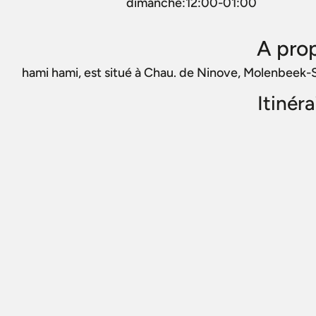
dimanche:12:00-01:00
A pro
hami hami, est situé à Chau. de Ninove, Molenbeek-
Itinér