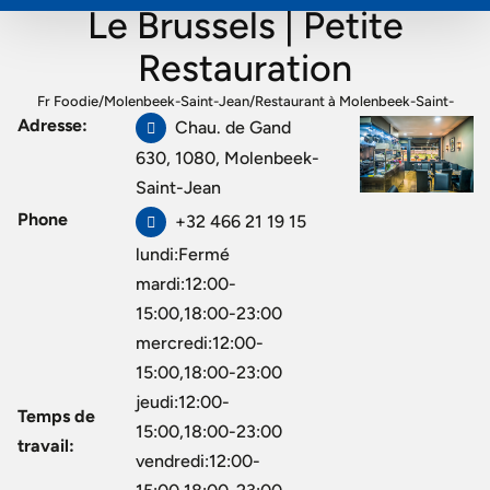
Le Brussels | Petite
Restauration
Fr Foodie
/
Molenbeek-Saint-Jean
/
Restaurant à Molenbeek-Saint-
Adresse:
Jean
/
Le Brussels | Petite Restauration
Chau. de Gand
630, 1080, Molenbeek-
Saint-Jean
Phone
+32 466 21 19 15
lundi:Fermé
mardi:12:00-
15:00,18:00-23:00
mercredi:12:00-
15:00,18:00-23:00
jeudi:12:00-
Temps de
15:00,18:00-23:00
travail:
vendredi:12:00-