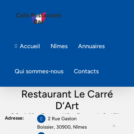
Accueil
Nîmes
Annuaires
Qui sommes-nous
Contacts
Restaurant Le Carré
D’Art
Fr Foodie
/
Nîmes
/
Restaurant à Nîmes
/
Restaurant Le Carré D’Art
Adresse:
2 Rue Gaston
Boissier, 30900, Nîmes