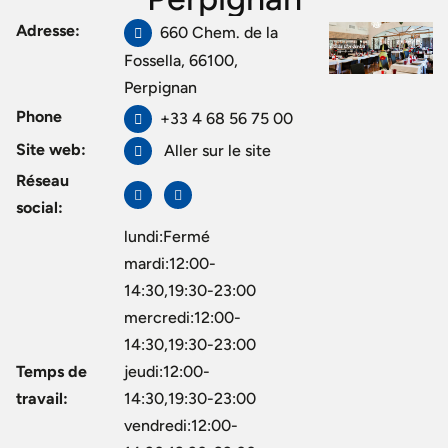
Fr Foodie
/
Perpignan
/
Restaurant gastronomique à Perpignan
/
Le
Adresse:
660 Chem. de la
Clos des Lys – Traiteur et Restaurant à Perpignan
Fossella, 66100,
Perpignan
Phone
+33 4 68 56 75 00
Site web:
Aller sur le site
Réseau
social:
lundi:Fermé
mardi:12:00-
14:30,19:30-23:00
mercredi:12:00-
14:30,19:30-23:00
Temps de
jeudi:12:00-
travail:
14:30,19:30-23:00
vendredi:12:00-