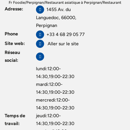
Fr Foodie
/
Perpignan
/
Restaurant asiatique à Perpignan
/
Restaurant
Adresse:
1455 Av. du
Buffet – Dragon Wok
Languedoc, 66000,
Perpignan
Phone
+33 4 68 29 05 77
Site web:
Aller sur le site
Réseau
social:
lundi:12:00-
14:30,19:00-22:30
mardi:12:00-
14:30,19:00-22:30
mercredi:12:00-
14:30,19:00-22:30
Temps de
jeudi:12:00-
travail:
14:30,19:00-22:30