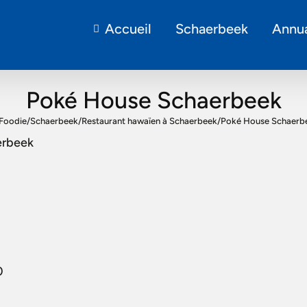
Accueil
Schaerbeek
Annua
Poké House Schaerbeek
 Foodie
/
Schaerbeek
/
Restaurant hawaïen à Schaerbeek
/
Poké House Schaerb
erbeek
0