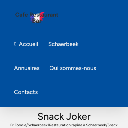
Accueil
Schaerbeek
Annuaires
Qui sommes-nous
Contacts
Snack Joker
Fr Foodie
/
Schaerbeek
/
Restauration rapide à Schaerbeek
/
Snack