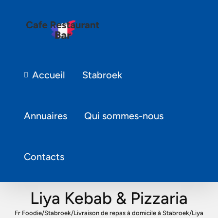
Accueil
Stabroek
Annuaires
Qui sommes-nous
Contacts
Liya Kebab & Pizzaria
Fr Foodie
/
Stabroek
/
Livraison de repas à domicile à Stabroek
/
Liya