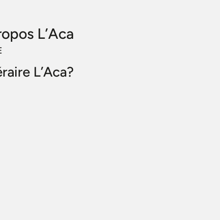
ropos L’Aca
E
éraire L’Aca?