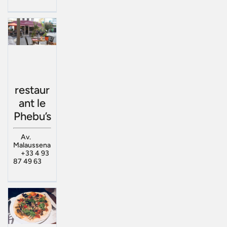
restaur
ant le
Phebu’s
Av.
Malaussena
+33 4 93
87 49 63