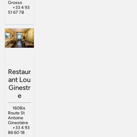
Grosso
+33 4 93
51 67 78
Restaur
ant Lou
Ginestr
e
160Bis
Route St
Antoine
Ginestière
+33 4 93
86 60 18