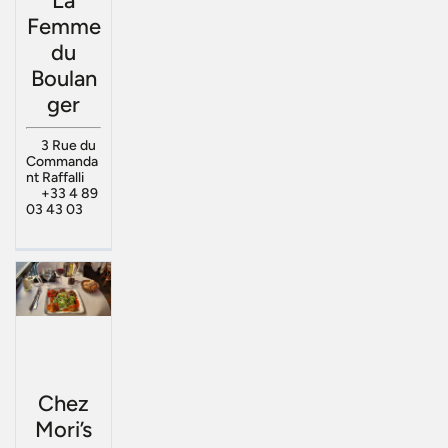
La
Femme
du
Boulan
ger
3 Rue du
Commanda
nt Raffalli
+33 4 89
03 43 03
Chez
Mori’s