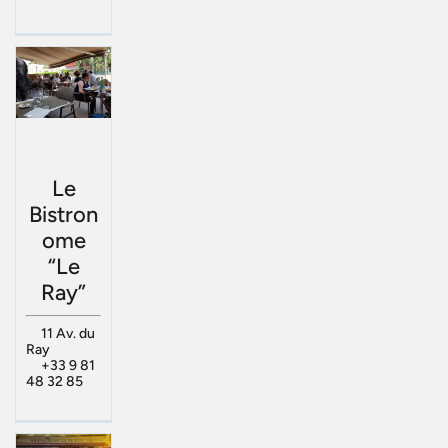
Le
Bistron
ome
“Le
Ray”
11 Av. du
Ray
+33 9 81
48 32 85