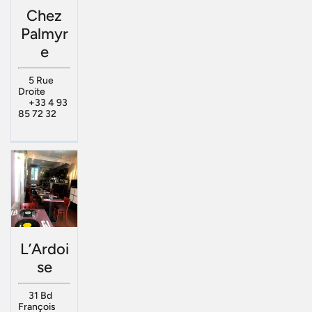
Chez
Palmyr
e
5 Rue
Droite
+33 4 93
85 72 32
L’Ardoi
se
31 Bd
François