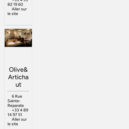
82 19 60
Aller sur
le site
Olive&
Articha
ut
6 Rue
Sainte-
Reparate
+33 4 89
14 97 51
Aller sur
le site