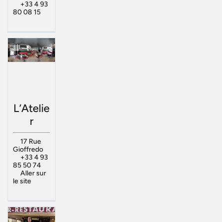
+33 4 93
80 08 15
L’Atelie
r
17 Rue
Gioffredo
+33 4 93
85 50 74
Aller sur
le site