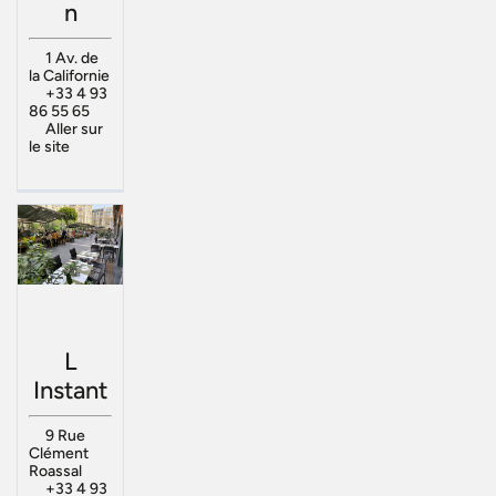
n
1 Av. de
la Californie
+33 4 93
86 55 65
Aller sur
le site
L
Instant
9 Rue
Clément
Roassal
+33 4 93