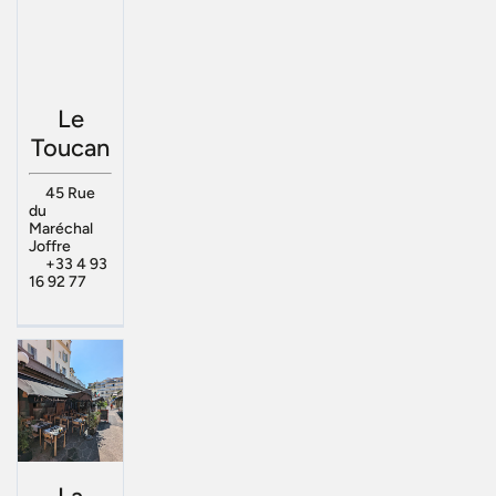
Le
Toucan
45 Rue
du
Maréchal
Joffre
+33 4 93
16 92 77