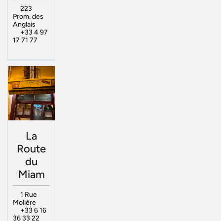
223
Prom. des
Anglais
+33 4 97
17 71 77
La
Route
du
Miam
1 Rue
Molière
+33 6 16
36 33 22