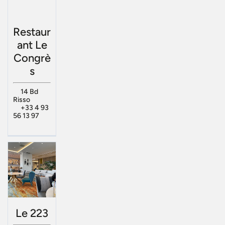
Restaur
ant Le
Congrè
s
14 Bd
Risso
+33 4 93
56 13 97
Le 223