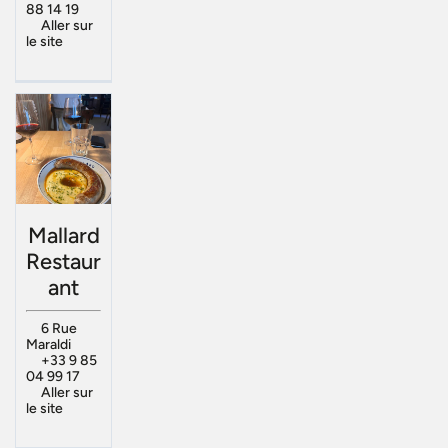
88 14 19
Aller sur
le site
Mallard
Restaur
ant
6 Rue
Maraldi
+33 9 85
04 99 17
Aller sur
le site