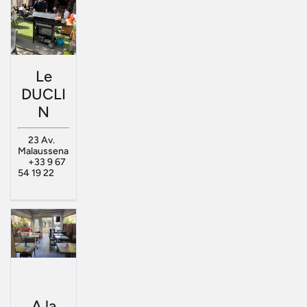
Le
DUCLI
N
23 Av.
Malaussena
+33 9 67
54 19 22
A la