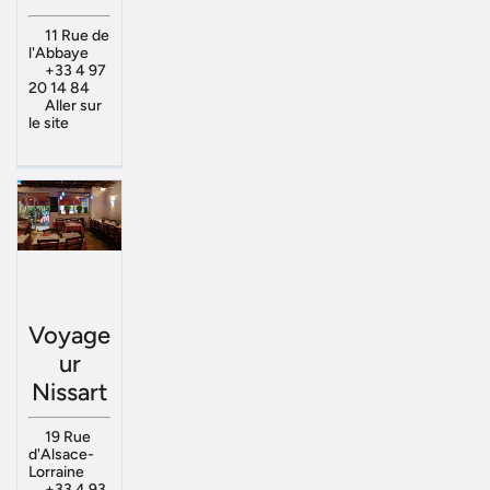
11 Rue de
l'Abbaye
+33 4 97
20 14 84
Aller sur
le site
Voyage
ur
Nissart
19 Rue
d'Alsace-
Lorraine
+33 4 93