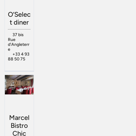
O’Selec
t diner
37 bis
Rue
d'Angleterr
e
+33 4 93
88 50 75
Marcel
Bistro
Chic