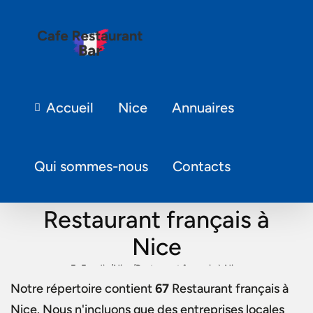
Accueil
Nice
Annuaires
Qui sommes-nous
Contacts
Restaurant français à
Nice
Fr Foodie
/
Nice
/
Restaurant français à Nice
Notre répertoire contient
67
Restaurant français à
Nice
. Nous n'incluons que des entreprises locales