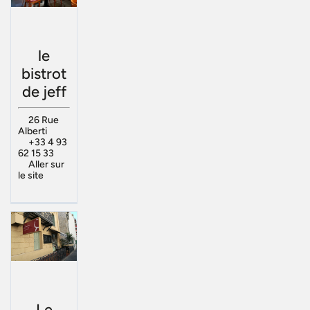
le
bistrot
de jeff
26 Rue
Alberti
+33 4 93
62 15 33
Aller sur
le site
Le