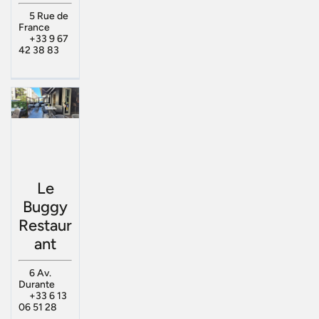
5 Rue de
France
+33 9 67
42 38 83
Le
Buggy
Restaur
ant
6 Av.
Durante
+33 6 13
06 51 28