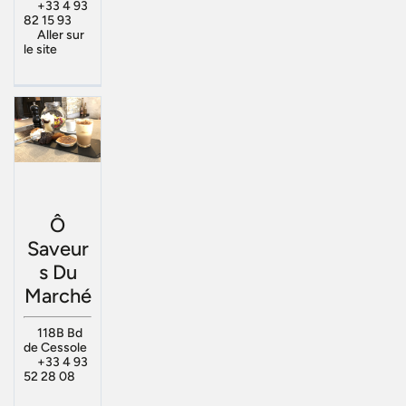
+33 4 93
82 15 93
Aller sur
le site
Ô
Saveur
s Du
Marché
118B Bd
de Cessole
+33 4 93
52 28 08